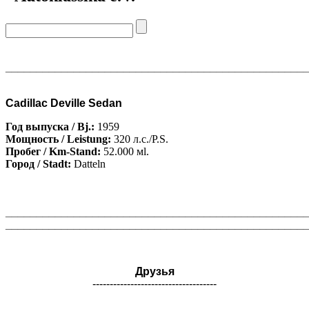
________________________________________________
Cadillac Deville Sedan
Год выпуска / Bj.:
1959
Мощность / Leistung:
320 л.с./P.S.
Пробег / Km-Stand:
52.000 мl.
Город / Stadt:
Datteln
________________________________________________
________________________________________________
Друзья
------------------------------------